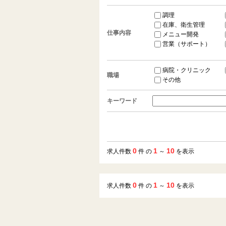
調理
在庫、衛生管理
仕事内容
メニュー開発
営業（サポート）
病院・クリニック
職場
その他
キーワード
0
1
10
求人件数
件 の
～
を表示
0
1
10
求人件数
件 の
～
を表示