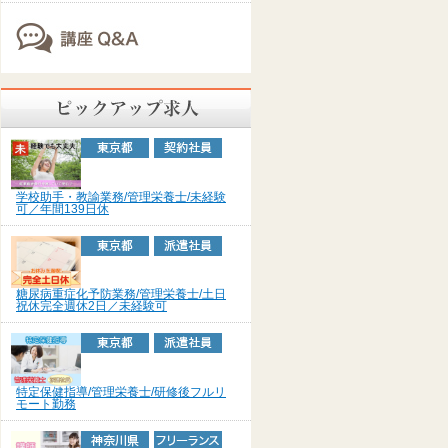
学校助手・教諭業務/管理栄養士/未経験
可／年間139日休
糖尿病重症化予防業務/管理栄養士/土日
祝休完全週休2日／未経験可
特定保健指導/管理栄養士/研修後フルリ
モート勤務