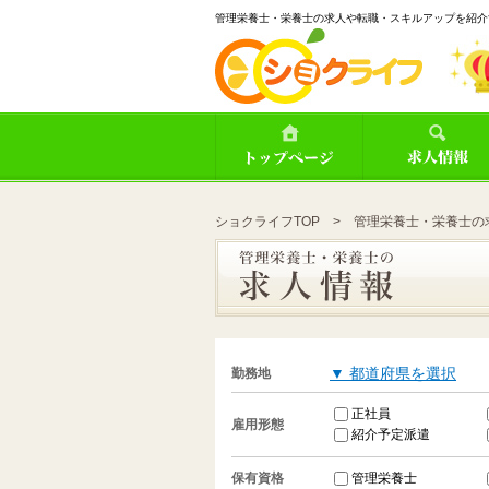
管理栄養士・栄養士の求人や転職・スキルアップを紹介
ショクライフTOP
> 管理栄養士・栄養士の
▼ 都道府県を選択
勤務地
正社員
雇用形態
紹介予定派遣
管理栄養士
保有資格