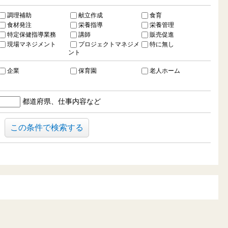
調理補助
献立作成
食育
食材発注
栄養指導
栄養管理
特定保健指導業務
講師
販売促進
現場マネジメント
プロジェクトマネジメ
特に無し
ント
企業
保育園
老人ホーム
都道府県、仕事内容など