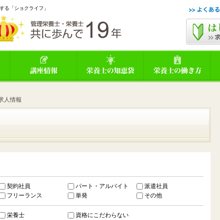
する「ショクライフ」
求人情報
契約社員
パート・アルバイト
派遣社員
フリーランス
単発
その他
栄養士
資格にこだわらない