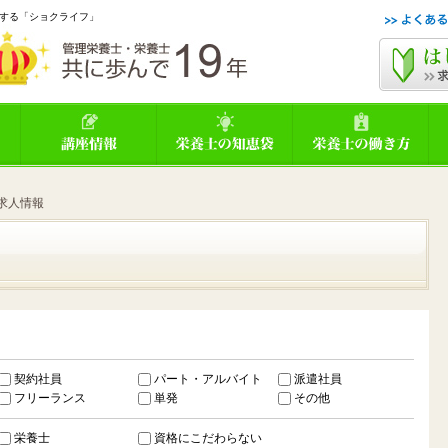
する「ショクライフ」
求人情報
契約社員
パート・アルバイト
派遣社員
フリーランス
単発
その他
栄養士
資格にこだわらない