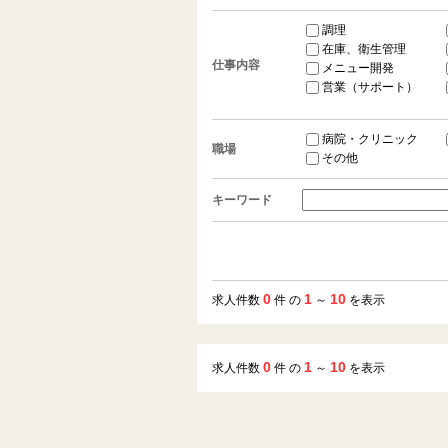
調理
在庫、衛生管理
仕事内容
メニュー開発
営業（サポート）
病院・クリニック
職場
その他
キーワード
0
1
10
求人件数
件 の
～
を表示
0
1
10
求人件数
件 の
～
を表示