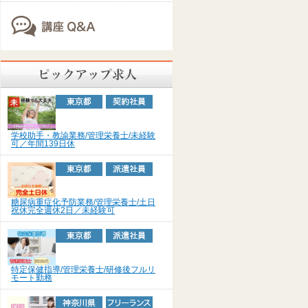
学校助手・教諭業務/管理栄養士/未経験
可／年間139日休
糖尿病重症化予防業務/管理栄養士/土日
祝休完全週休2日／未経験可
特定保健指導/管理栄養士/研修後フルリ
モート勤務