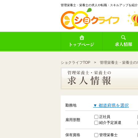
管理栄養士・栄養士の求人や転職・スキルアップを紹介
ショクライフTOP
> 管理栄養士・栄養士の
▼ 都道府県を選択
勤務地
正社員
雇用形態
紹介予定派遣
管理栄養士
保有資格