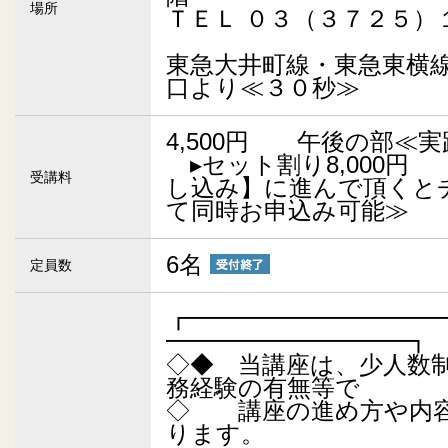
場所
ＴＥＬ ０３（３７２５）
東急大井町線・東急東横
口より≪３０秒≫
4,500円 午後の部≪
▸セット割り8,00
受講料
し込み】に進んで頂くと
て同時お申込み可能≫
6名
定員数
┏━━━━━━━━━━
━━━━━━━━━━┓
◇◆ 当講座は、少人数
務経験の有無等で
◇ 講座の進め方や内
ります。