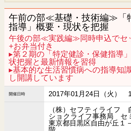
午前の部≪基礎・技術編≫「
指導」概要・現状を把握
午後の部≪実践編≫同時申込でセット
+お弁当付き
▸第２期の「特定健診・保健指導
状把握と最新情報を習得
▸基本的な生活習慣病への指導知
し開講しています
2017年01月24日（火） 10
開催日時
（株）セフティライフ 
ショクライフ事務局 セ
東京都目黒区自由が丘１
階