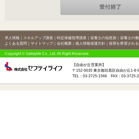
求人情報
｜
スキルアップ講座
｜
特定保健指導講座
｜
栄養士の知恵袋
｜
栄養士の働
よくある質問
｜
サイトマップ
｜
会社概要
｜
個人情報保護方針
｜
採用を希望される
Copyright © Safetylife Co., Ltd. All Right Reserved.
【自由が丘営業所】
〒152-0035 東京都目黒区自由が丘1-8
TEL：03-3725-1566 FAX：03-3725-2