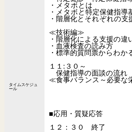
・メタボとは
・メタボと特定保健指導
・階層化とそれぞれの支
≪技術編≫
・階層化による支援の違
・血液検査の読み方
・標準的質問票からわか
１１:３０～
保健指導の面談の流れ
≪食事バランス～必要な
タイムスケジュ
ール
■応用・質疑応答
１２：３０ 終了