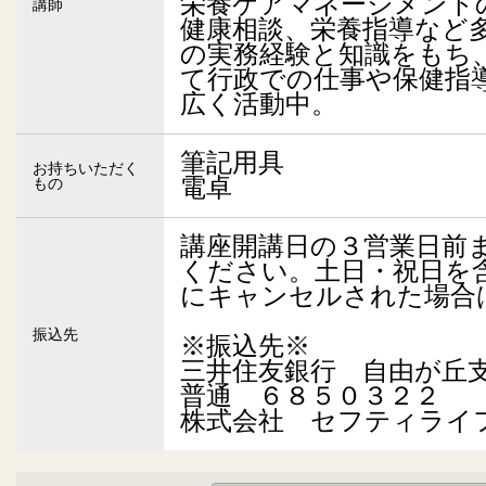
栄養ケアマネージメント
講師
健康相談、栄養指導など
の実務経験と知識をもち
て行政での仕事や保健指
広く活動中。
筆記用具
お持ちいただく
電卓
もの
講座開講日の３営業日前
ください。土日・祝日を
にキャンセルされた場合
振込先
※振込先※
三井住友銀行 自由が丘
普通 ６８５０３２２
株式会社 セフティライ