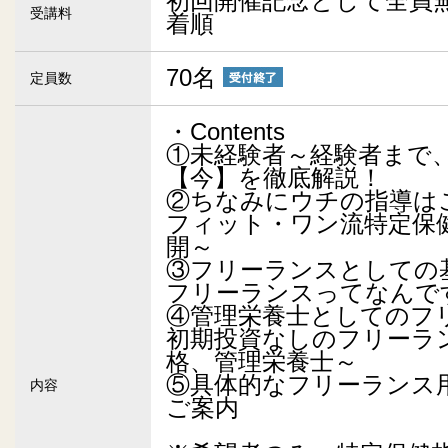
初回開催記念として全員
受講料
着順
70名
定員数
・Contents
①未経験者～経験者まで
【今】を徹底解説！
②ちなみにウチの指導は
フィット・ワン流特定保
開～
③フリーランスとしての
フリーランスってなんで
④管理栄養士としてのフ
初期投資なしのフリーラ
格、管理栄養士～
⑤具体的なフリーランス
内容
ご案内