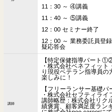
11：30 ～ ④講義
11：40 ～ ⑤講義
12：00 セミナー終了
12：00 ～ 業務委託員
疑応答会
【特定保健指導パート①
・株式会社ベネフィット
り現役ベテラン指導員の
楽しみに！
【フリーランサー基礎パ
・株式会社セフティライフ
講師略歴：株式会社リク
講師
績褒賞、顧客満足度ラン