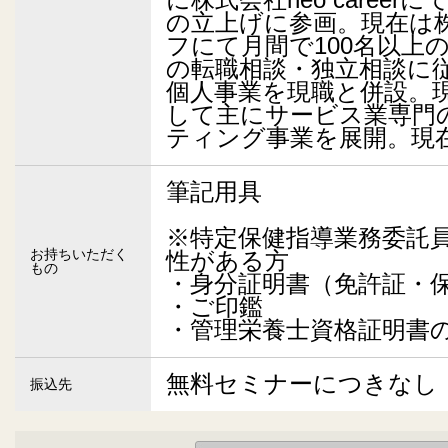
に株式会社neo career
の立上げに参画。現在は
フにて月間で100名以上
の転職相談・独立相談に従
個人事業を現職と併設。
して主にサービス業専門
ティング事業を展開。現
筆記用具
※特定保健指導業務委託
お持ちいただく
性がある方
もの
・身分証明書（免許証・
・ご印鑑
・管理栄養士資格証明書
無料セミナーにつきなし
振込先