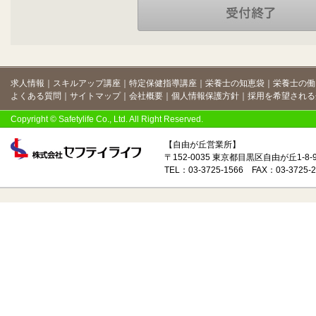
求人情報
｜
スキルアップ講座
｜
特定保健指導講座
｜
栄養士の知恵袋
｜
栄養士の働
よくある質問
｜
サイトマップ
｜
会社概要
｜
個人情報保護方針
｜
採用を希望される
Copyright © Safetylife Co., Ltd. All Right Reserved.
【自由が丘営業所】
〒152-0035 東京都目黒区自由が丘1-8
TEL：03-3725-1566 FAX：03-3725-2